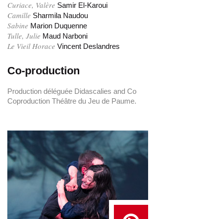
Curiace, Valère
Samir El-Karoui
Camille
Sharmila Naudou
Sabine
Marion Duquenne
Tulle, Julie
Maud Narboni
Le Vieil Horace
Vincent Deslandres
Co-production
Production déléguée Didascalies and Co
Coproduction Théâtre du Jeu de Paume.